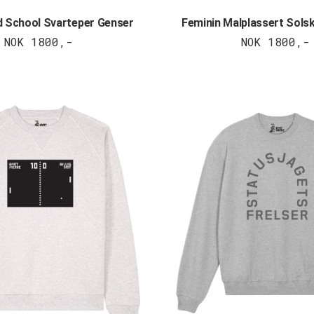
d School Svarteper Genser
Feminin Malplassert Sols
NOK 1800,-
NOK 1800,-