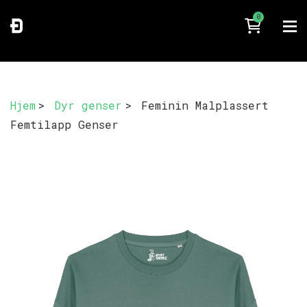
0
Hjem
>
Dyr genser
>
Feminin Malplassert
Femtilapp Genser