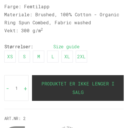
Farge: Femtilapp
Materiale: Brushed, 100% Cotton - Organic
Ring Spun Combed, Fabric washed
2
Vekt: 300 g/m
Størrelser:
Size guide
XS
S
M
L
XL
2XL
PRODUKTET ER IKKE LENGER I
-
+
SALG
ART.NR:
2