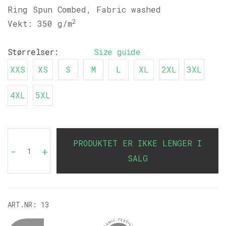
Ring Spun Combed, Fabric washed
2
Vekt: 350 g/m
Størrelser:
Size guide
XXS
XS
S
M
L
XL
2XL
3XL
4XL
5XL
PRODUKTET ER IKKE LENGER I
-
+
SALG
ART.NR:
13