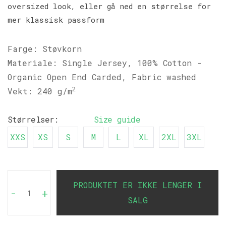
oversized look, eller gå ned en størrelse for
mer klassisk passform
Farge: Støvkorn
Materiale: Single Jersey, 100% Cotton -
Organic Open End Carded, Fabric washed
2
Vekt: 240 g/m
Størrelser:
Size guide
XXS
XS
S
M
L
XL
2XL
3XL
PRODUKTET ER IKKE LENGER I
-
+
SALG