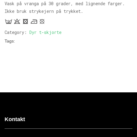
Vask på vranga på 30 grader, med lignende farger.
Ikke bruk strykejern på trykket.
Category:
Dyr t-skjorte
Tags:
Kontakt