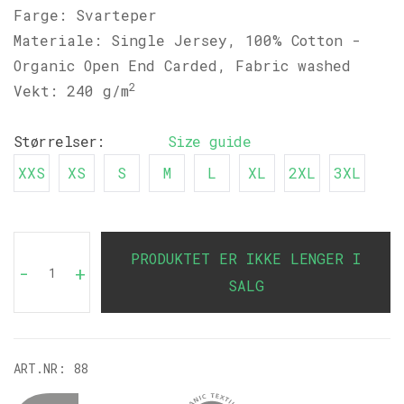
Farge: Svarteper
Materiale: Single Jersey, 100% Cotton -
Organic Open End Carded, Fabric washed
2
Vekt: 240 g/m
Størrelser:
Size guide
XXS
XS
S
M
L
XL
2XL
3XL
PRODUKTET ER IKKE LENGER I
-
+
SALG
ART.NR:
88