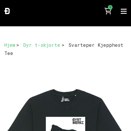
0
Hjem
>
Dyr t-skjorte
>
Svarteper Kjepphest
Tee