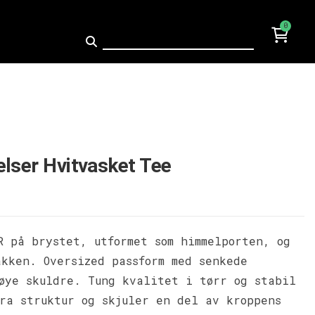
0
elser Hvitvasket Tee
R på brystet, utformet som himmelporten, og
akken. Oversized passform med senkede
høye skuldre. Tung kvalitet i tørr og stabil
bra struktur og skjuler en del av kroppens