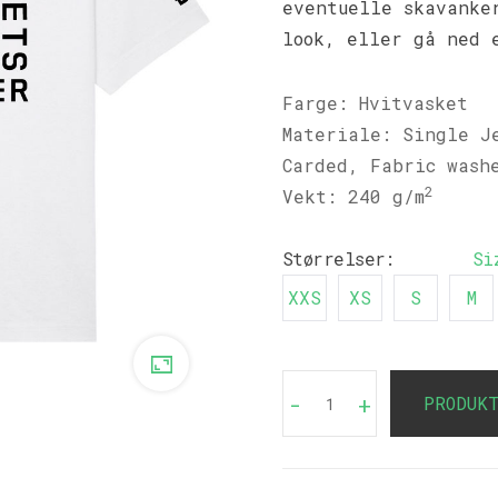
eventuelle skavanke
look, eller gå ned 
Farge: Hvitvasket
Materiale: Single J
Carded, Fabric wash
2
Vekt: 240 g/m
Størrelser:
Si
XXS
XS
S
M
-
+
PRODUK