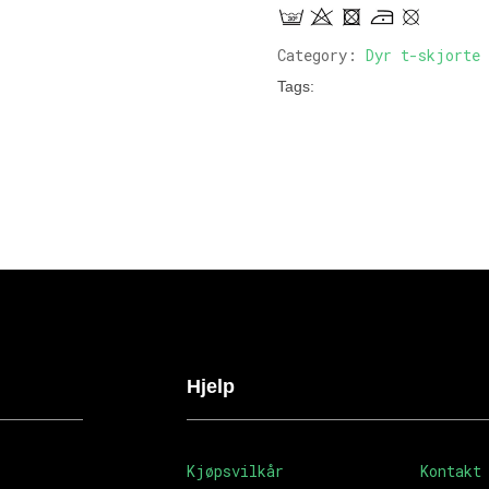
Category:
Dyr t-skjorte
Tags:
Hjelp
Kjøpsvilkår
Kontakt