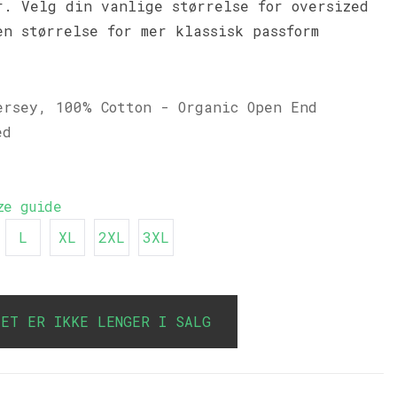
r. Velg din vanlige størrelse for oversized
en størrelse for mer klassisk passform
ersey, 100% Cotton - Organic Open End
ed
ze guide
L
XL
2XL
3XL
TET ER IKKE LENGER I SALG