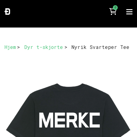
0
Hjem
>
Dyr t-skjorte
>
Nyrik Svarteper Tee