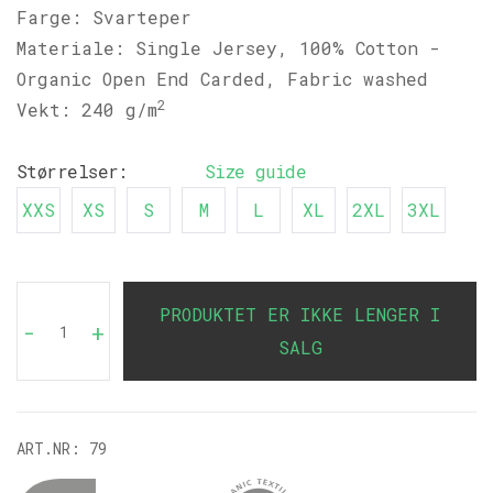
Farge: Svarteper
Materiale: Single Jersey, 100% Cotton -
Organic Open End Carded, Fabric washed
2
Vekt: 240 g/m
Størrelser:
Size guide
XXS
XS
S
M
L
XL
2XL
3XL
PRODUKTET ER IKKE LENGER I
-
+
SALG
ART.NR:
79