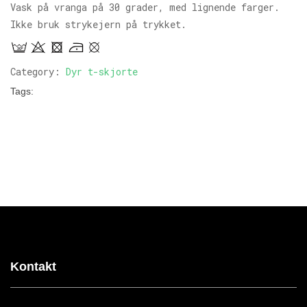
Vask på vranga på 30 grader, med lignende farger.
Ikke bruk strykejern på trykket.
Category:
Dyr t-skjorte
Tags:
Kontakt