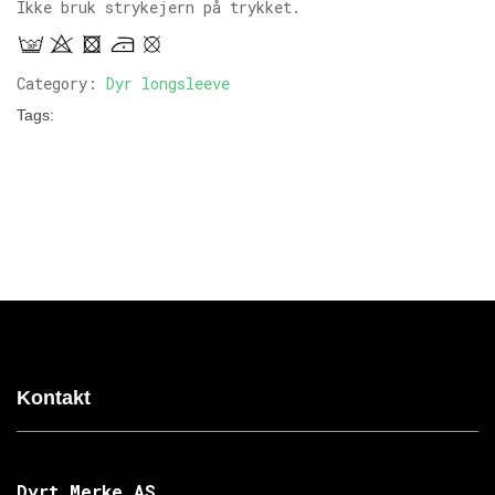
Ikke bruk strykejern på trykket.
Category:
Dyr longsleeve
Tags:
Kontakt
Dyrt Merke AS