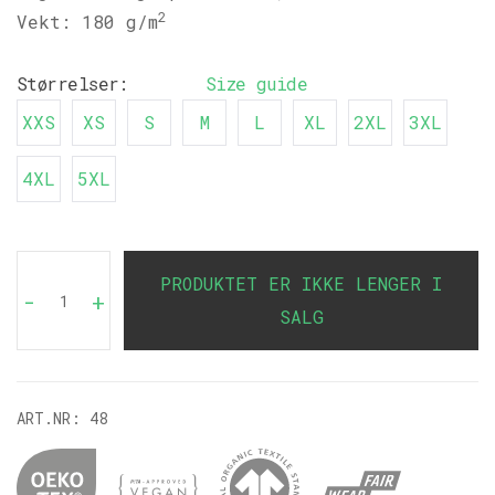
2
Vekt: 180 g/m
Størrelser:
Size guide
XXS
XS
S
M
L
XL
2XL
3XL
4XL
5XL
PRODUKTET ER IKKE LENGER I
-
+
SALG
ART.NR:
48