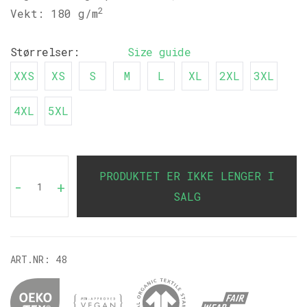
2
Vekt: 180 g/m
Størrelser:
Size guide
XXS
XS
S
M
L
XL
2XL
3XL
4XL
5XL
PRODUKTET ER IKKE LENGER I
-
+
SALG
ART.NR:
48