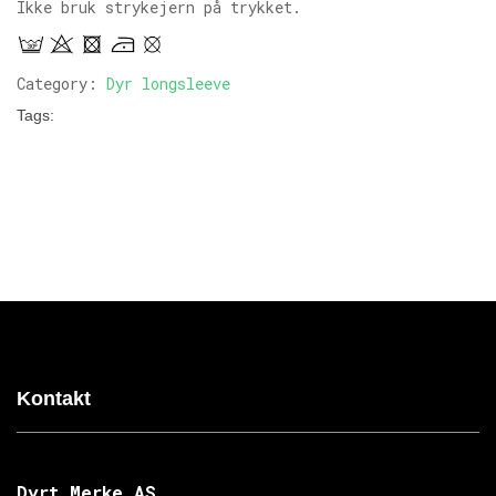
Ikke bruk strykejern på trykket.
Category:
Dyr longsleeve
Tags:
Kontakt
Dyrt Merke AS