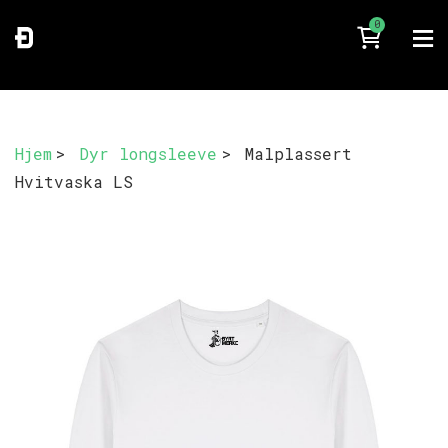
0
Hjem
>
Dyr longsleeve
>
Malplassert
Hvitvaska LS