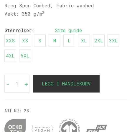
Ring Spun Combed, Fabric washed
2
Vekt: 350 g/m
Størrelser:
Size guide
XXS
XS
S
M
L
XL
2XL
3XL
4XL
5XL
-
+
LEGG I HANDLEKURV
ART.NR:
28