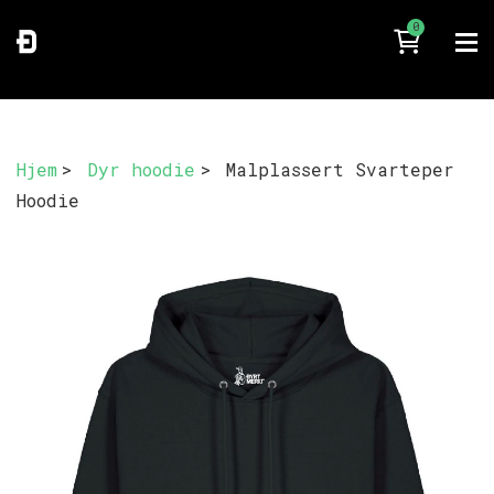
0
Hjem
>
Dyr hoodie
>
Malplassert Svarteper
Hoodie