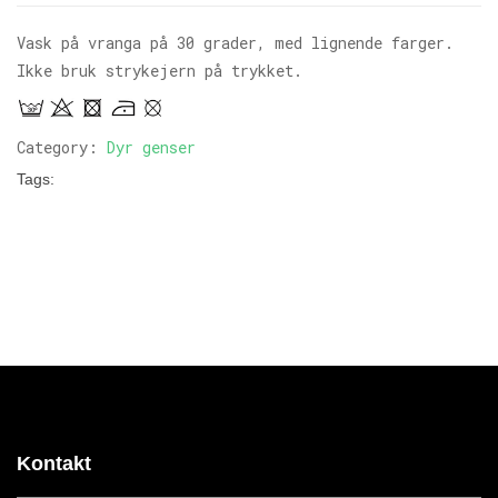
Vask på vranga på 30 grader, med lignende farger.
Ikke bruk strykejern på trykket.
Category:
Dyr genser
Tags:
Kontakt