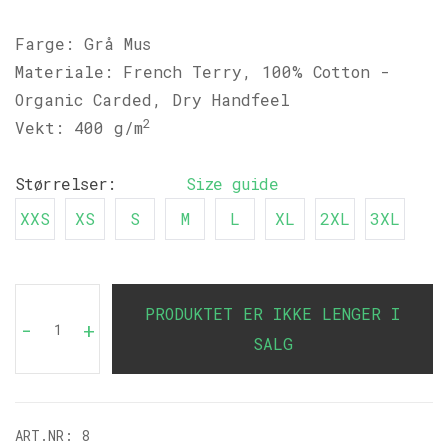
Farge: Grå Mus
Materiale: French Terry, 100% Cotton -
Organic Carded, Dry Handfeel
2
Vekt: 400 g/m
Størrelser:
Size guide
XXS
XS
S
M
L
XL
2XL
3XL
PRODUKTET ER IKKE LENGER I
-
+
SALG
ART.NR:
8